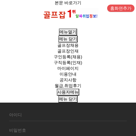
본문 바로가기
홈화면추가
메뉴열기
메뉴
닫기
골프장채용
골프장인재
구인등록(채용)
구직등록(인재)
마이페이지
이용안내
공지사항
월급,취업후기
사용자메뉴
메뉴
닫기
회
원
로
그
인