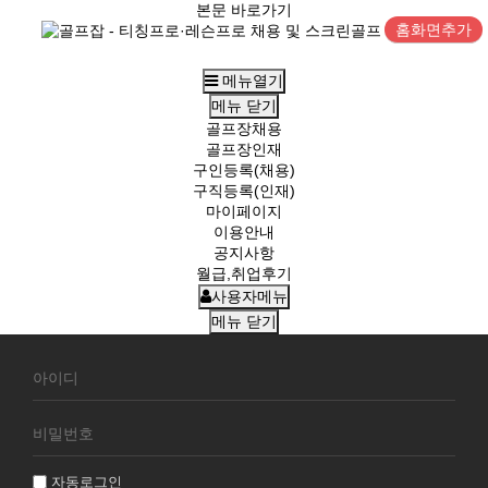
본문 바로가기
홈화면추가
메뉴열기
메뉴
닫기
골프장채용
골프장인재
구인등록(채용)
구직등록(인재)
마이페이지
이용안내
공지사항
월급,취업후기
사용자메뉴
메뉴
닫기
회
원
로
그
인
자동로그인