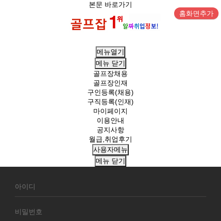
본문 바로가기
홈화면추가
메뉴열기
메뉴
닫기
골프장채용
골프장인재
구인등록(채용)
구직등록(인재)
마이페이지
이용안내
공지사항
월급,취업후기
사용자메뉴
메뉴
닫기
회
원
로
그
인