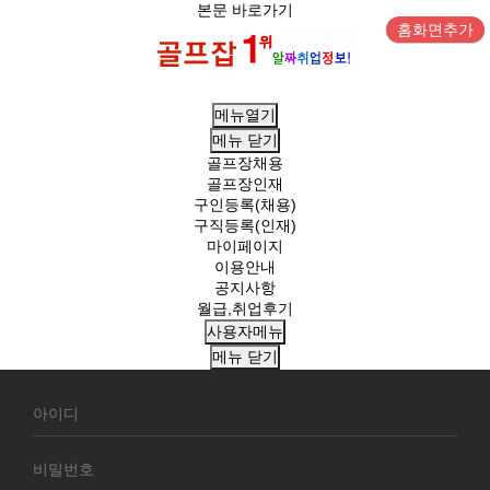
본문 바로가기
홈화면추가
메뉴열기
메뉴
닫기
골프장채용
골프장인재
구인등록(채용)
구직등록(인재)
마이페이지
이용안내
공지사항
월급,취업후기
사용자메뉴
메뉴
닫기
회
원
로
그
인