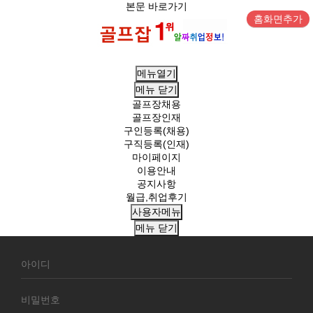
본문 바로가기
홈화면추가
메뉴열기
메뉴
닫기
골프장채용
골프장인재
구인등록(채용)
구직등록(인재)
마이페이지
이용안내
공지사항
월급,취업후기
사용자메뉴
메뉴
닫기
회
원
로
그
인