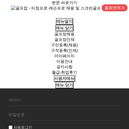
본문 바로가기
홈화면추가
메뉴열기
메뉴
닫기
골프장채용
골프장인재
구인등록(채용)
구직등록(인재)
마이페이지
이용안내
공지사항
월급,취업후기
사용자메뉴
메뉴
닫기
회
원
로
그
인
자동로그인