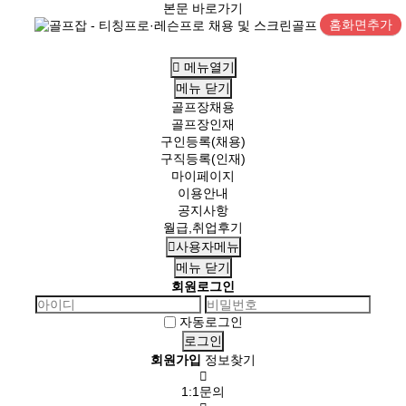
본문 바로가기
홈화면추가
메뉴열기
메뉴
닫기
골프장채용
골프장인재
구인등록(채용)
구직등록(인재)
마이페이지
이용안내
공지사항
월급,취업후기
사용자메뉴
메뉴
닫기
회원로그인
자동로그인
회원가입
정보찾기
1:1문의