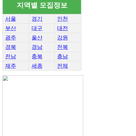
지역별 모집정보
서울
경기
인천
부산
대구
대전
광주
울산
강원
경북
경남
전북
전남
충북
충남
제주
세종
전체