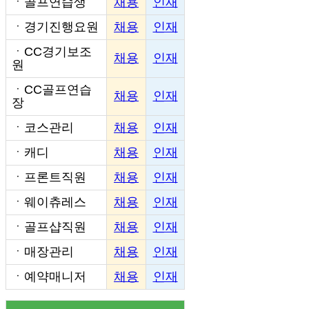
ㆍ
골프연습생
채용
인재
ㆍ
경기진행요원
채용
인재
ㆍ
CC경기보조
채용
인재
원
ㆍ
CC골프연습
채용
인재
장
ㆍ
코스관리
채용
인재
ㆍ
캐디
채용
인재
ㆍ
프론트직원
채용
인재
ㆍ
웨이츄레스
채용
인재
ㆍ
골프샵직원
채용
인재
ㆍ
매장관리
채용
인재
ㆍ
예약매니저
채용
인재