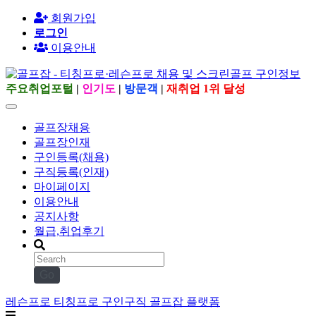
회원가입
로그인
이용안내
주요취업포털
|
인기도
|
방문객
|
재취업 1위 달성
골프장채용
골프장인재
구인등록(채용)
구직등록(인재)
마이페이지
이용안내
공지사항
월급,취업후기
Go
레슨프로 티칭프로 구인구직 골프잡 플랫폼