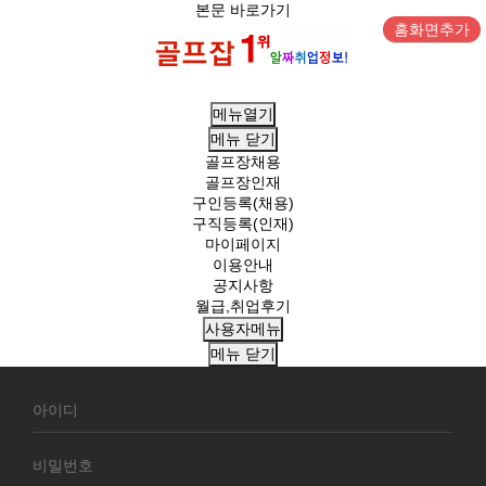
본문 바로가기
홈화면추가
메뉴열기
메뉴
닫기
골프장채용
골프장인재
구인등록(채용)
구직등록(인재)
마이페이지
이용안내
공지사항
월급,취업후기
사용자메뉴
메뉴
닫기
회
원
로
그
인