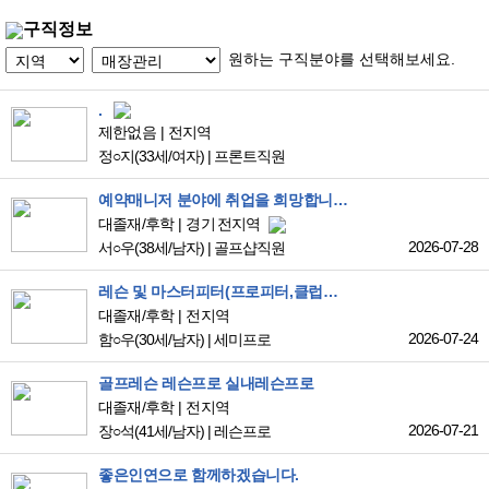
구직정보
원하는 구직분야를 선택해보세요.
.
제한없음
전지역
정○지
(33세/여자)
|
프론트직원
예약매니저 분야에 취업을 희망합니다.
대졸재/후학
경기 전지역
2026-07-28
서○우
(38세/남자)
|
골프샵직원
레슨 및 마스터피터(프로피터,클럽어셈블리) 자리 찾고있습니다
대졸재/후학
전지역
2026-07-24
함○우
(30세/남자)
|
세미프로
골프레슨 레슨프로 실내레슨프로
대졸재/후학
전지역
2026-07-21
장○석
(41세/남자)
|
레슨프로
좋은인연으로 함께하겠습니다.