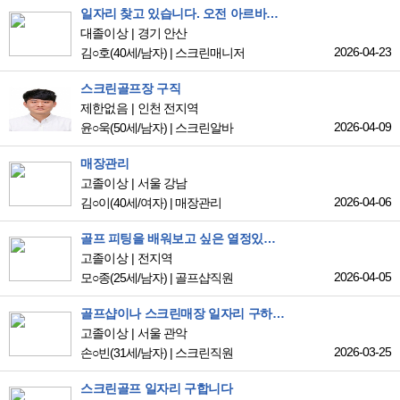
일자리 찾고 있습니다. 오전 아르바이트 희망합니다
대졸이상
경기 안산
2026-04-23
김○호
(40세/남자)
|
스크린매니저
스크린골프장 구직
제한없음
인천 전지역
2026-04-09
윤○욱
(50세/남자)
|
스크린알바
매장관리
고졸이상
서울 강남
2026-04-06
김○이
(40세/여자)
|
매장관리
골프 피팅을 배워보고 싶은 열정있는 25세 남자입니다!
고졸이상
전지역
2026-04-05
모○종
(25세/남자)
|
골프샵직원
골프샵이나 스크린매장 일자리 구하고있습니다
고졸이상
서울 관악
2026-03-25
손○빈
(31세/남자)
|
스크린직원
스크린골프 일자리 구합니다