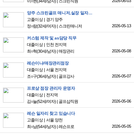
2026-06-03
이○현
(34세/남자)
|
스크린직원
양주 스크린골프 매니저,실장 일자리 찾고 있습니다!!
고졸이상
경기 양주
2026-05-13
정○람
(32세/여자)
|
스크린매니저
커스텀 제작 및 as담당 직무
대졸이상
인천 전지역
2026-05-08
최○혁
(30세/남자)
|
매장관리
레슨이나/매장관리점장
대졸이상
서울 전지역
2026-05-07
조○구
(36세/남자)
|
골프강사
프로샾 점장 관리자 운영자
대졸이상
전지역
2026-05-06
김○늘
(52세/여자)
|
골프샵직원
레슨 일자리 찾고 있습니다
고졸이상
서울 양천
2026-05-05
최○남
(54세/남자)
|
레슨프로