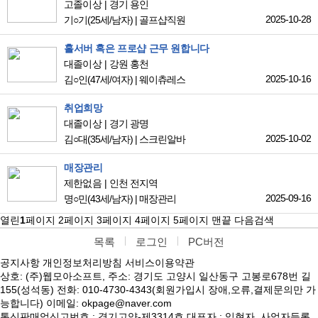
고졸이상
경기 용인
2025-10-28
기○기
(25세/남자)
|
골프샵직원
홀서버 혹은 프로샵 근무 원합니다
대졸이상
강원 홍천
2025-10-16
김○인
(47세/여자)
|
웨이츄레스
취업희망
대졸이상
경기 광명
2025-10-02
김○대
(35세/남자)
|
스크린알바
매장관리
제한없음
인천 전지역
2025-09-16
명○민
(43세/남자)
|
매장관리
열린
1
페이지
2
페이지
3
페이지
4
페이지
5
페이지
맨끝
다음검색
목록
로그인
PC버전
공지사항
개인정보처리방침
서비스이용약관
상호: (주)웹모아소프트, 주소: 경기도 고양시 일산동구 고봉로678번 길
155(성석동) 전화: 010-4730-4343(회원가입시 장애,오류,결제문의만 가
능합니다) 이메일: okpage@naver.com
통신판매업신고번호 : 경기고양-제3314호 대표자 : 임현자, 사업자등록