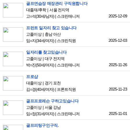
골프연습장 매장관리 구직원합니다
대졸재/후학
서울 전지역
2025-12-09
고○석
(30세/남자)
|
스크린매니저
프런트 일자리 찾고 있습니다
고졸이상
충남 아산
2025-12-03
임○지
(34세/여자)
|
스크린직원
일자리를 찾고있습니다
고졸이상
대구 전지역
2025-11-26
박○진
(50세/여자)
|
스크린매니저
프로샵
대졸이상
경기 포천
2025-11-23
김○경
(40세/여자)
|
프론트직원
골프프로레슨 구하고있습니다
고졸이상
서울 강남
2025-11-01
임○정
(31세/여자)
|
스크린매니저
골프피팅구인구직.