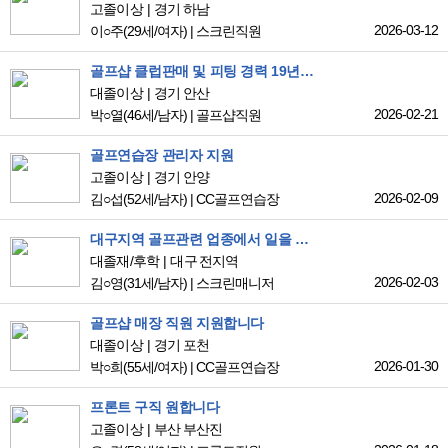
고졸이상
경기 하남
2026-03-12
이○주
(29세/여자)
|
스크린직원
골프샵 클럽판매 및 피팅 경력 19년입니다
대졸이상
경기 안산
2026-02-21
박○열
(46세/남자)
|
골프샵직원
골프연습장 관리자 지원
고졸이상
경기 안양
2026-02-09
김○섭
(52세/남자)
|
CC골프연습장
대구지역 골프관련 업종에서 일을 하고싶습니다
대졸재/후학
대구 전지역
2026-02-03
김○영
(31세/남자)
|
스크린매니저
골프샵 매장 직원 지원합니다
대졸이상
경기 포천
2026-01-30
박○희
(55세/여자)
|
CC골프연습장
프론트 구직 원합니다
고졸이상
부산 부산진