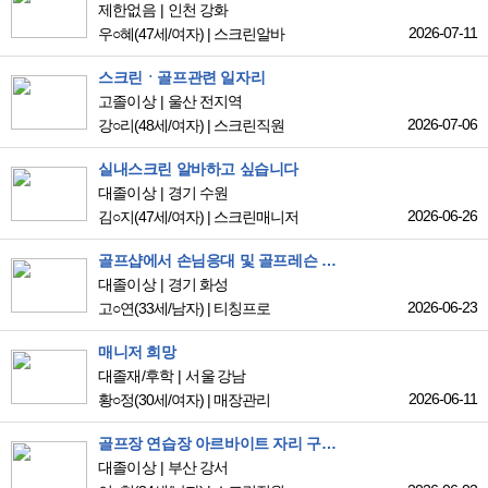
제한없음
인천 강화
2026-07-11
우○혜
(47세/여자)
|
스크린알바
스크린ㆍ골프관련 일자리
고졸이상
울산 전지역
2026-07-06
강○리
(48세/여자)
|
스크린직원
실내스크린 알바하고 싶습니다
대졸이상
경기 수원
2026-06-26
김○지
(47세/여자)
|
스크린매니저
골프샵에서 손님응대 및 골프레슨 구인구직합니다.
대졸이상
경기 화성
2026-06-23
고○연
(33세/남자)
|
티칭프로
매니저 희망
대졸재/후학
서울 강남
2026-06-11
황○정
(30세/여자)
|
매장관리
골프장 연습장 아르바이트 자리 구직 희망합니다.
대졸이상
부산 강서