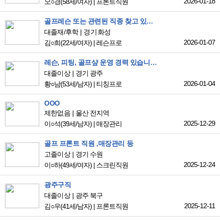
2026-01-18
오○경
(58세/여자)
|
프론트직원
골프레슨 또는 관련된 직종 찾고 있습니다
대졸재/후학
경기 화성
2026-01-07
김○희
(22세/여자)
|
레슨프로
레슨, 피팅, 골프샾 운영 경력 있습니다,
대졸이상
경기 광주
2026-01-04
황○남
(53세/남자)
|
티칭프로
OOO
제한없음
울산 전지역
2025-12-29
이○석
(39세/남자)
|
매장관리
골프 프론트 직원 ,매장관리 등
고졸이상
경기 수원
2025-12-24
이○하
(49세/여자)
|
스크린직원
광주구직
대졸이상
광주 북구
2025-12-11
김○우
(41세/남자)
|
프론트직원